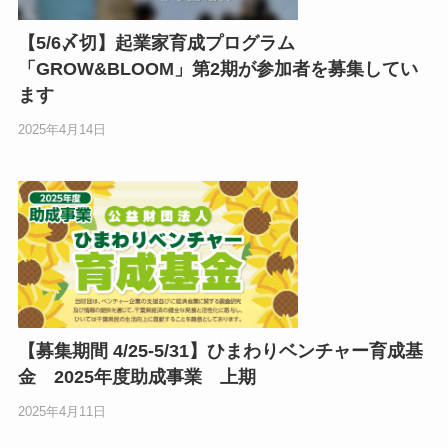
小
【5/6〆切】起業家育成プログラム
「GROW&BLOOM」第2期が参加者を募集してい
ます
ア
2025年4月14日
ア
ア
メ
挨
メ
お
N
【募集期間 4/25-5/31】ひまわりベンチャー育成基
E
金 2025年度助成事業 上期
2025年4月11日
関