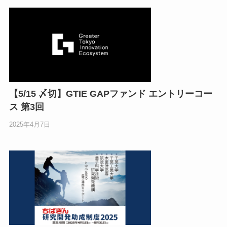
千
【5/15 〆切】GTIE GAPファンド エントリーコー
ス 第3回
2025年4月7日