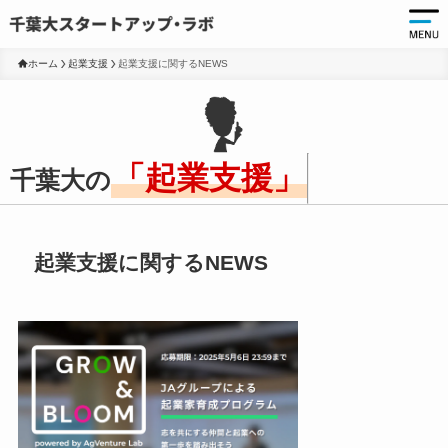
ホーム
起業支援
起業支援に関するNEWS
起
起
「起業支援」
千葉大の
千
起
起
ア
起業支援に関するNEWS
ア
大