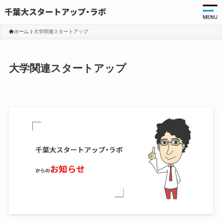
ホーム
大学関連スタートアップ
起
大学関連スタートアップ
起
千
起
起
ア
ア
大