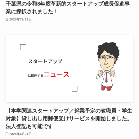
千葉県の令和8年度⾰新的スタートアップ成⻑促進事
小
業に採択されました！
2026年7月13日
ア
ア
ア
メ
挨
メ
お
N
E
【本学関連スタートアップ／起業予定の教職員・学生
対象】貸し出し用郵便受けサービスを開始しました。
法人登記も可能です
関
2026年4月24日