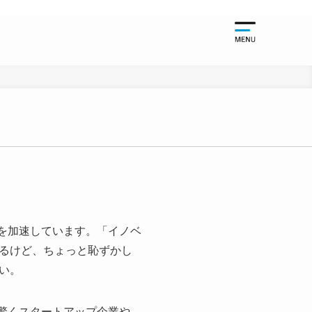
起業支援
起業支援TO
千葉大学関
起業支援NE
起業支援EV
を加速しています。「イノベ
るけど、ちょっと恥ずかし
い。
驚くスタートアップ企業や、