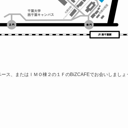
ペース、またはＩＭＯ棟２の１ＦのBiZCAFEでお会いしまし