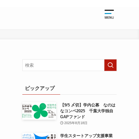
起業支援
起業支援TO
千葉大学関
起業支援NE
起業支援EV
ピックアップ
【9/5 〆切】学内公募 なのは
なコンペ2025 千葉大学独自
GAPファンド
2025年8月18日
学生スタートアップ支援事業