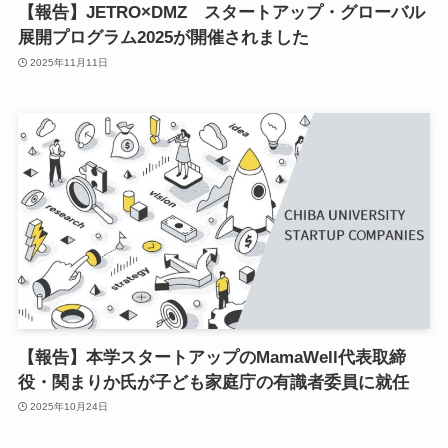
【報告】JETRO×DMZ スタートアップ・グローバル
小
展開プログラム2025が開催されました
2025年11月11日
ア
ア
ア
メ
挨
メ
お
N
E
【報告】本学スタートアップのMamaWell代表取締
役・関まりか氏が子ども家庭庁の有識者委員に就任
2025年10月24日
関