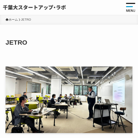
ホーム
JETRO
起
JETRO
起
千
起
起
ア
ア
大