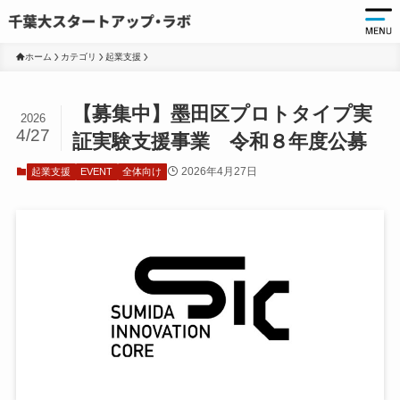
ホーム
カテゴリ
起業支援
起
【募集中】墨田区プロトタイプ実
2026
起
4/27
証実験支援事業 令和８年度公募
千
2026年4月27日
起業支援
EVENT
全体向け
起
起
ア
ア
大