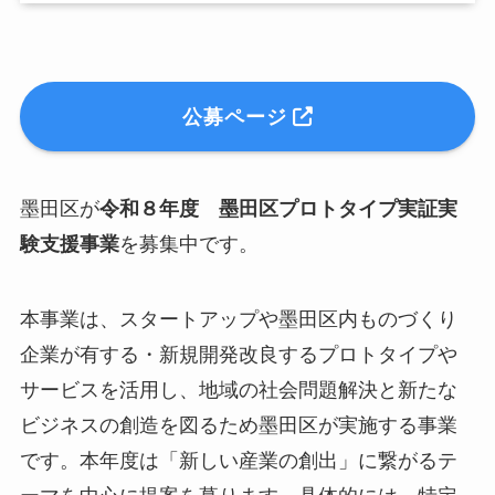
小
公募ページ
ア
ア
ア
墨田区が
令和８年度 墨田区プロトタイプ実証実
メ
験支援事業
を募集中です。
挨
メ
本事業は、スタートアップや墨田区内ものづくり
お
企業が有する・新規開発改良するプロトタイプや
N
サービスを活用し、地域の社会問題解決と新たな
E
ビジネスの創造を図るため墨田区が実施する事業
です。本年度は「新しい産業の創出」に繋がるテ
関