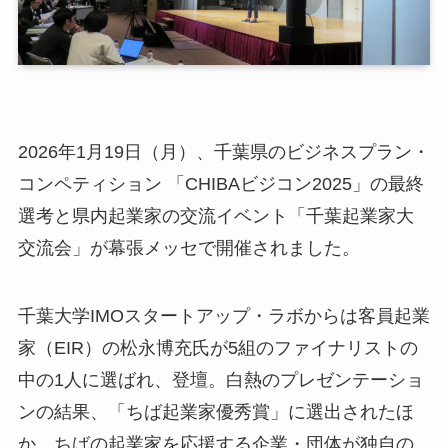
小
ア
ア
2026年1月19日（月）、千葉県のビジネスプラン・
ア
コンペティション 「CHIBAビジコン2025」の最終
メ
選考と県内起業家の交流イベント「千葉起業家大
交流会」が幕張メッセで開催されました。
挨
メ
お
千葉大学IMOスタートアップ・ラボからは客員起業
N
家（EIR）の松永博充氏が5組のファイナリストの
E
中の1人に選ばれ、登壇。白熱のプレゼンテーショ
ンの結果、「ちば起業家優秀賞」に選出されたほ
関
か、ちばの起業家を応援する企業・団体が独自の