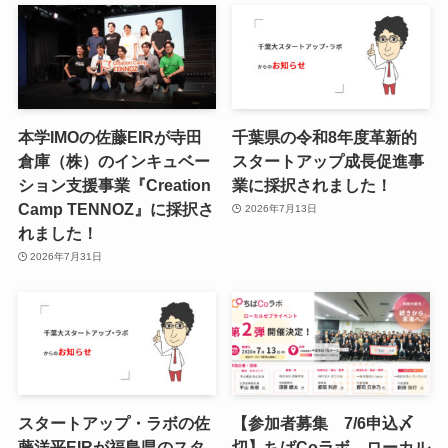
本学IMOの佐藤EIRが寺田
千葉県の令和8年度⾰新的
倉庫（株）のインキュベー
スタートアップ成⻑促進事
ション支援事業『Creation
業に採択されました！
Camp TENNOZ』に採択さ
2026年7月13日
れました！
2026年7月31日
スタートアップ・ラボの佐
【参加者募集 7/6申込〆
藤洋平EIRが福島県のスタ
切】ちばCoラボ ローカル