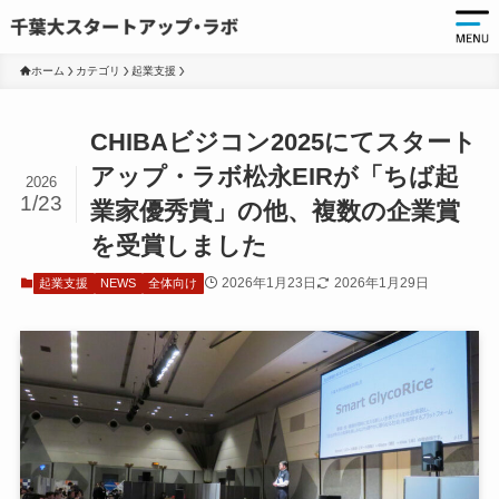
ホーム
カテゴリ
起業支援
起
CHIBAビジコン2025にてスタート
起
アップ・ラボ松永EIRが「ちば起
2026
1/23
千
業家優秀賞」の他、複数の企業賞
起
を受賞しました
起
2026年1月23日
2026年1月29日
起業支援
NEWS
全体向け
ア
ア
大