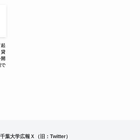
／起
】貸
を開
能で
千葉大学広報Ｘ（旧：Twitter）