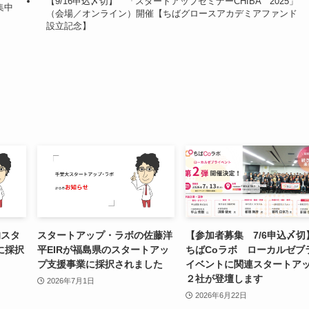
【9/16申込〆切】 「スタートアップセミナーCHIBA 2025」
集中
（会場／オンライン）開催【ちばグロースアカデミアファンド
設立記念】
的スタ
スタートアップ・ラボの佐藤洋
【参加者募集 7/6申込〆切
に採択
平EIRが福島県のスタートアッ
ちばCoラボ ローカルゼブ
プ支援事業に採択されました
イベントに関連スタートア
２社が登壇します
2026年7月1日
2026年6月22日