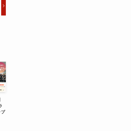
】
ラ
ップ