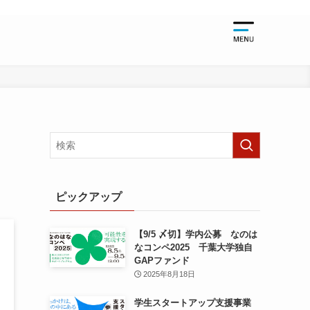
起業支援
起業支援TO
千葉大学関
起業支援NE
起業支援EV
ピックアップ
【9/5 〆切】学内公募 なのは
なコンペ2025 千葉大学独自
GAPファンド
2025年8月18日
学生スタートアップ支援事業