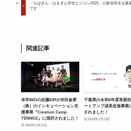
「ちばぎん・はまぎん学生ビジコン2025」が参加学生を募
です
関連記事
本学IMOの佐藤EIRが寺田倉庫
千葉県の令和8年度⾰新
（株）のインキュベーション支
ートアップ成⻑促進事業
援事業『Creation Camp
されました！
TENNOZ』に採択されました！
2026年7月13日
2026年7月31日