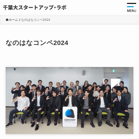
ホーム
なのはなコンペ2024
起
なのはなコンペ2024
起
千
起
起
ア
ア
大