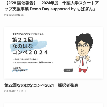
【2/28 開催報告】「2024年度 千葉大学スタートア
小
ップ支援事業 Demo Day supported by ちばぎん」
2025年3月21日
ア
ア
ア
メ
挨
メ
お
N
E
第22回なのはなコンペ2024 採択者発表
2024年10月16日
関