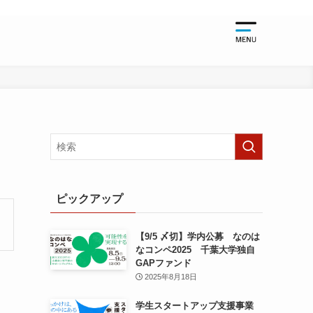
起業支援
起業支援TO
千葉大学関
起業支援NE
起業支援EV
ピックアップ
【9/5 〆切】学内公募 なのは
なコンペ2025 千葉大学独自
GAPファンド
2025年8月18日
学生スタートアップ支援事業