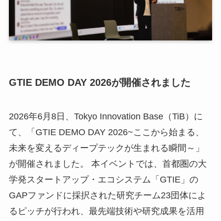
小
ア
ア
GTIE DEMO DAY 2026が開催されました
ア
メ
2026年6月8日、Tokyo Innovation Base（TiB）に
挨
て、「GTIE DEMO DAY 2026~ここから始まる、
メ
未来を変えるディープテックが生まれる瞬間～」
お
N
が開催されました。 本イベントでは、首都圏の大
E
学発スタートアップ・エコシステム「GTIE」の
GAPファンドに採択された研究チーム23団体によ
るピッチが行われ、最先端技術や研究成果を活用
関