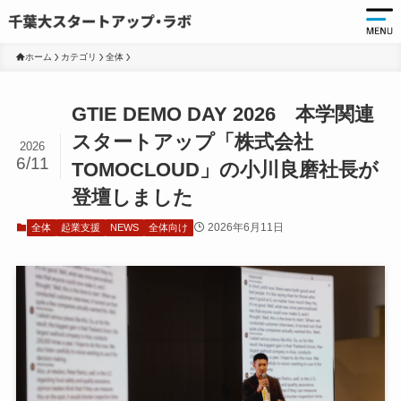
ホーム
カテゴリ
全体
起
GTIE DEMO DAY 2026 本学関連
起
スタートアップ「株式会社
2026
6/11
千
TOMOCLOUD」の小川良磨社長が
起
登壇しました
起
2026年6月11日
全体
起業支援
NEWS
全体向け
ア
ア
大