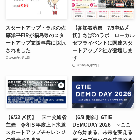
スタートアップ・ラボの佐
【参加者募集 7/6申込〆
藤洋平EIRが福島県のスタ
切】ちばCoラボ ローカル
ートアップ支援事業に採択
ゼブライベントに関連スタ
されました
ートアップ２社が登壇しま
す
2026年7月1日
2026年6月22日
【6/22 〆切】 国土交通省
【6/8 開催】GTIE
主催 令和８年度上下水道
DEMODAY 2026 ～ここ
スタートアップチャレンジ
から始まる、未来を変える
の発表者を募集
ディープテックが生まれる