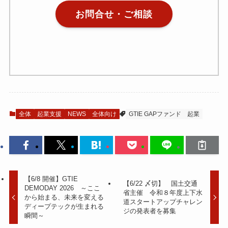
お問合せ・ご相談
全体
起業支援
NEWS
全体向け
GTIE GAPファンド
起業
【6/8 開催】GTIE
【6/22 〆切】 国土交通
DEMODAY 2026 ～ここ
省主催 令和８年度上下水
から始まる、未来を変える
道スタートアップチャレン
ディープテックが生まれる
ジの発表者を募集
瞬間～