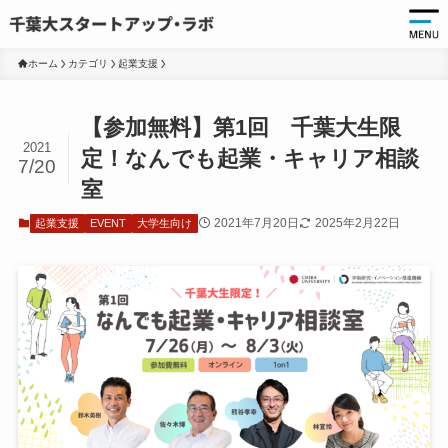
ホーム
カテゴリ
起業支援
起
【参加無料】第1回 千葉大生限
起
2021
定！なんでも起業・キャリア相談
7/20
千
室
起
2021年7月20日
2025年2月22日
起業支援
EVENT
大学生向け
起
ア
ア
大