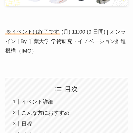
小
※イベントは終了です
(月) 11:00 (9 日間) | オンラ
ア
イン | By 千葉大学 学術研究・イノベーション推進
ア
ア
機構（IMO）
メ
挨
メ
目次
お
N
イベント詳細
E
こんな方におすすめ
日程
関