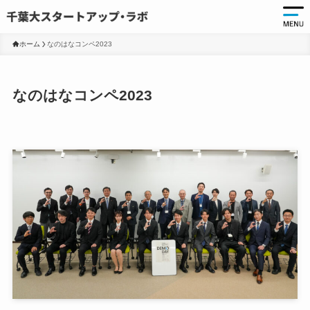
ホーム
なのはなコンペ2023
起
なのはなコンペ2023
起
千
起
起
ア
ア
大