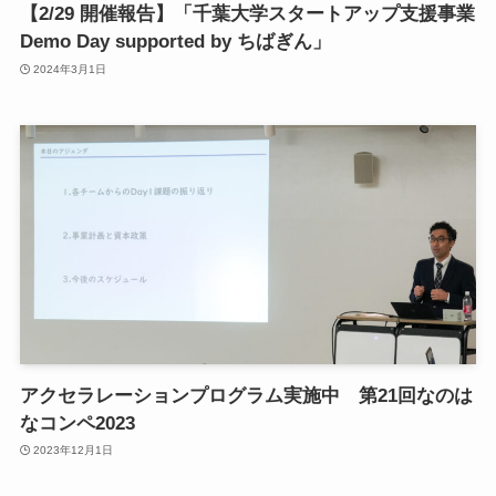
【2/29 開催報告】「千葉大学スタートアップ支援事業
小
Demo Day supported by ちばぎん」
2024年3月1日
ア
ア
ア
メ
挨
メ
お
N
E
アクセラレーションプログラム実施中 第21回なのは
なコンペ2023
2023年12月1日
関