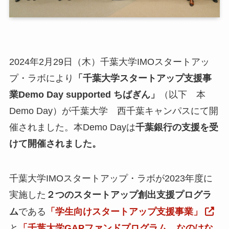
小
ア
2024年2月29日（木）千葉大学IMOスタートアッ
ア
プ・ラボにより
「千葉大学スタートアップ支援事
ア
業Demo Day supported ちばぎん」
（以下 本
メ
Demo Day）が千葉大学 西千葉キャンパスにて開
催されました。本Demo Dayは
千葉銀行の支援を受
挨
メ
けて開催されました。
お
N
千葉大学IMOスタートアップ・ラボが2023年度に
E
実施した
２つのスタートアップ創出支援プログラ
ム
である
「学生向けスタートアップ支援事業」
関
と
「千葉大学GAPファンドプログラム なのはな