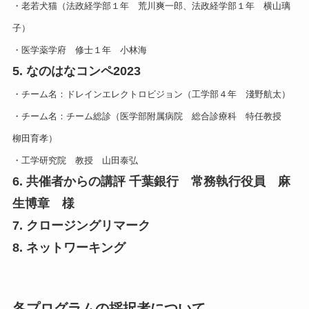
・老若犬猫（法政経学部１年 荒川爽一郎、法政経学部１年 横山璃
子）
・医学薬学府 修士１年 小林海
5. なのはなコンペ2023
・チーム名：ドレインエレクトロビジョン（工学部４年 淺野航太）
・チーム名：チーム総診（医学部附属病院 総合診療科 特任教授
柳田育孝）
・工学研究院 教授 山田泰弘
6. 共催者からの講評 千葉銀行 常務執行役員 麻
生博章 様
7. クロージングリマーク
8. ネットワーキング
各プログラムの採択者について