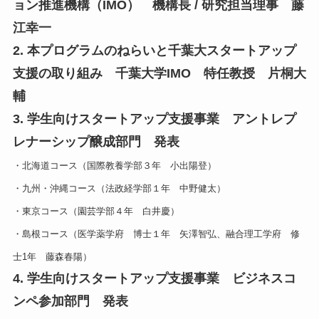
ョン推進機構（IMO） 機構長 / 研究担当理事 藤
江幸一
2. 本プログラムのねらいと千葉大スタートアップ
支援の取り組み 千葉大学IMO 特任教授 片桐大
輔
3. 学生向けスタートアップ支援事業 アントレプ
レナーシップ醸成部門 発表
・北海道コース（国際教養学部３年 小出陽登）
・九州・沖縄コース（法政経学部１年 中野健太）
・東京コース（園芸学部４年 白井慶）
・島根コース（医学薬学府 博士１年 矢澤智弘、融合理工学府 修
士1年 藤森春陽）
4. 学生向けスタートアップ支援事業 ビジネスコ
ンペ参加部門 発表