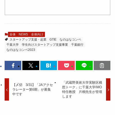
全体
NEWS
全体向け
スタートアップ支援・起業
GTIE
なのはなコンペ
千葉大学 学生向けスタートアップ支援事業
千葉銀行
なのはなコンペ2023
「武蔵野美術大学実験区構
【〆切 3/31】「JAアクセ
想トーク」に千葉大学IMO
ラレーター第6期」が募集
特任教授 片桐先生が登壇
中です
します