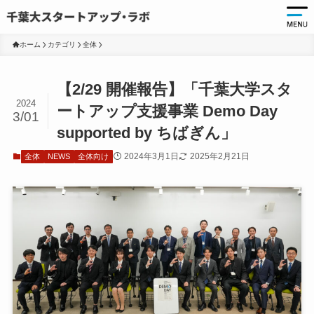
ホーム
カテゴリ
全体
起
【2/29 開催報告】「千葉大学スタ
起
2024
ートアップ支援事業 Demo Day
3/01
千
supported by ちばぎん」
起
2024年3月1日
2025年2月21日
全体
NEWS
全体向け
起
ア
ア
大