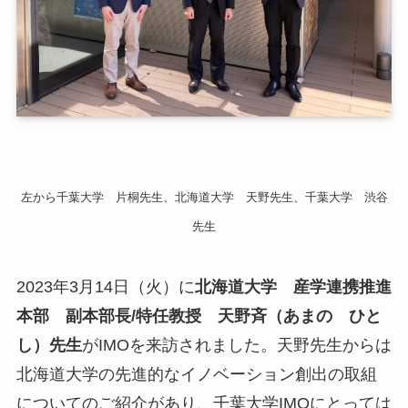
小
ア
ア
ア
メ
左から千葉大学 片桐先生、北海道大学 天野先生、千葉大学 渋谷
先生
挨
メ
お
2023年3月14日（火）に
北海道大学 産学連携推進
N
本部 副本部長/特任教授 天野斉（あまの ひと
E
し）先生
がIMOを来訪されました。天野先生からは
北海道大学の先進的なイノベーション創出の取組
関
についてのご紹介があり、千葉大学IMOにとっては