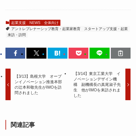
起業支援
NEWS
全体向け
アントレプレナーシップ教育・起業家教育
スタートアップ支援・起業
来訪・訪問
【3/14】東京工業大学 イ
【3/13】島根大学 オープ
ノベーションデザイン機
ンイノベーション推進本部
構 副機構長の真尾淑子先
の辻本和敬先生がIMOを訪
生 他がIMOを来訪されま
問されました
した
関連記事