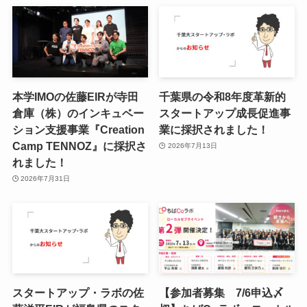
本学IMOの佐藤EIRが寺田
千葉県の令和8年度⾰新的
倉庫（株）のインキュベー
スタートアップ成⻑促進事
ション支援事業『Creation
業に採択されました！
Camp TENNOZ』に採択さ
2026年7月13日
れました！
2026年7月31日
スタートアップ・ラボの佐
【参加者募集 7/6申込〆