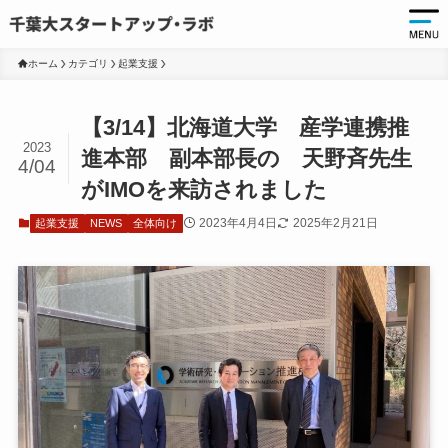
ホーム
カテゴリ
起業支援
起
【3/14】北海道大学 産学連携推
起
2023
進本部 副本部長の 天野斉先生
4/04
千
がIMOを来訪されました
起
2023年4月4日
2025年2月21日
起業支援
NEWS
全体向け
起
ア
ア
大