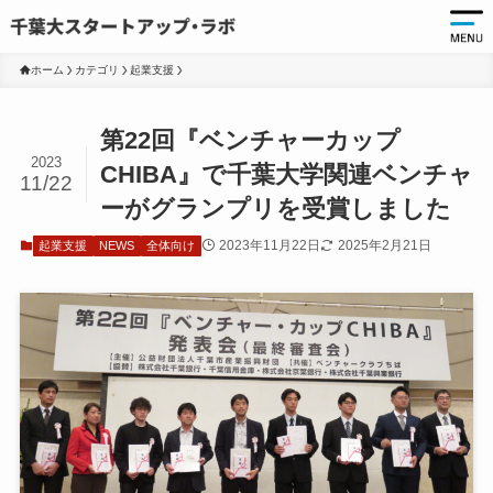
ホーム
カテゴリ
起業支援
起
第22回『ベンチャーカップ
起
2023
CHIBA』で千葉大学関連ベンチャ
11/22
千
ーがグランプリを受賞しました
起
2023年11月22日
2025年2月21日
起業支援
NEWS
全体向け
起
ア
ア
大