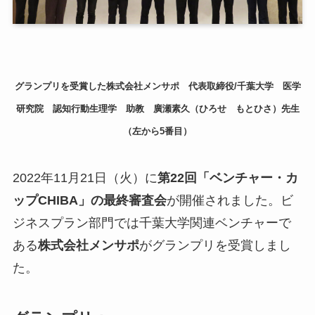
小
ア
グランプリを受賞した株式会社メンサポ 代表取締役/千葉大学 医学
ア
研究院 認知行動生理学 助教 廣瀬素久（ひろせ もとひさ）先生
ア
（左から5番目）
メ
2022年11月21日（火）に
第22回「ベンチャー・カ
挨
メ
ップCHIBA」の最終審査会
が開催されました。ビ
お
ジネスプラン部門では千葉大学関連ベンチャーで
N
ある
株式会社メンサポ
がグランプリを受賞しまし
E
た。
関