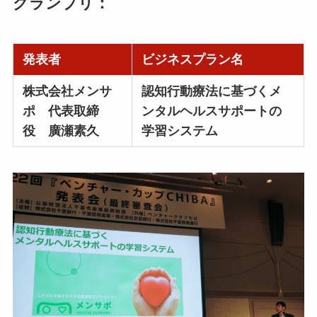
グランプリ：
千
発表者
ビジネスプラン名
株式会社メンサ
認知行動療法に基づくメ
ポ 代表取締
ンタルヘルスサポートの
役 廣瀬素久
学習システム