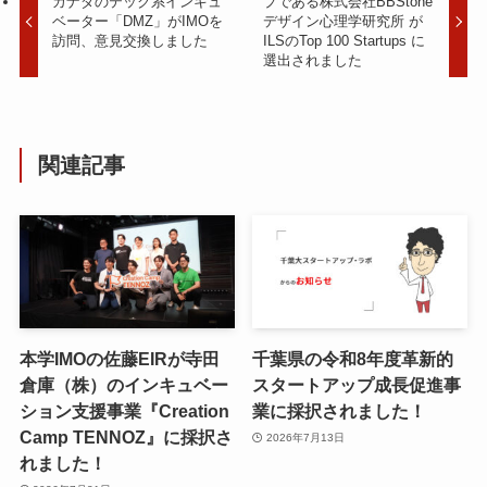
カナダのテック系インキュ
プである株式会社BBStone
ベーター「DMZ」がIMOを
デザイン心理学研究所 が
訪問、意見交換しました
ILSのTop 100 Startups に
選出されました
関連記事
本学IMOの佐藤EIRが寺田
千葉県の令和8年度⾰新的
倉庫（株）のインキュベー
スタートアップ成⻑促進事
ション支援事業『Creation
業に採択されました！
Camp TENNOZ』に採択さ
2026年7月13日
れました！