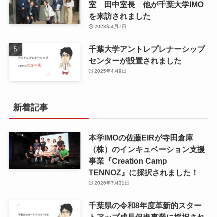
室 田中室長 他が千葉大学IMO
を来訪されました
2023年4月7日
千葉大学アントレプレナーシップ
センターが設置されました
2025年4月9日
新着記事
本学IMOの佐藤EIRが寺田倉庫
（株）のインキュベーション支援
事業『Creation Camp
TENNOZ』に採択されました！
2026年7月31日
千葉県の令和8年度⾰新的スター
トアップ成⻑促進事業に採択され