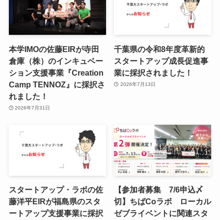
本学IMOの佐藤EIRが寺田
千葉県の令和8年度⾰新的
倉庫（株）のインキュベー
スタートアップ成⻑促進事
ション支援事業『Creation
業に採択されました！
Camp TENNOZ』に採択さ
2026年7月13日
れました！
2026年7月31日
スタートアップ・ラボの佐
【参加者募集 7/6申込〆
藤洋平EIRが福島県のスタ
切】ちばCoラボ ローカル
ートアップ支援事業に採択
ゼブライベントに関連スタ