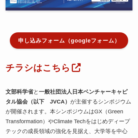
小
ア
申し込みフォーム（googleフォーム）
ア
ア
メ
チラシはこちら
挨
メ
文部科学省
と
一般社団法人日本ベンチャーキャピ
お
タル協会（以下 JVCA）
が主催するシンポジウム
N
E
が開催されます。本シンポジウムはGX（Green
Transformation）やClimate Techをはじめディープ
テックの成長領域の強化を見据え、大学等を中心
関