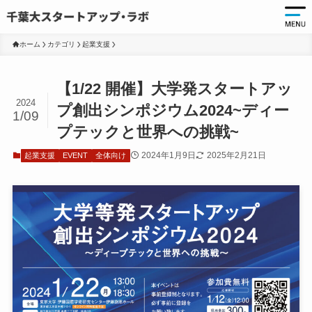
ホーム
カテゴリ
起業支援
起
【1/22 開催】大学発スタートアッ
起
2024
プ創出シンポジウム2024~ディー
1/09
千
プテックと世界への挑戦~
起
2024年1月9日
2025年2月21日
起業支援
EVENT
全体向け
起
ア
ア
大