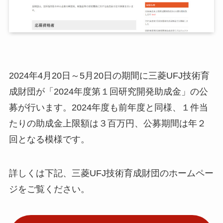
小
ア
ア
2024年4月20日～5月20日の期間に三菱UFJ技術育
ア
成財団が「2024年度第１回研究開発助成金」の公
メ
募が行います。2024年度も前年度と同様、１件当
たりの助成金上限額は３百万円、公募期間は年２
挨
メ
回となる模様です。
お
N
詳しくは下記、三菱UFJ技術育成財団のホームペー
E
ジをご覧ください。
関