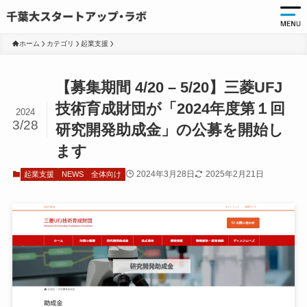
ホーム
カテゴリ
起業支援
起
【募集期間 4/20 – 5/20】三菱UFJ
起
技術育成財団が「2024年度第１回
2024
3/28
千
研究開発助成金」の公募を開始し
起
ます
起
2024年3月28日
2025年2月21日
起業支援
NEWS
全体向け
ア
ア
大