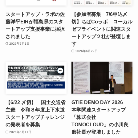
スタートアップ・ラボの佐
【参加者募集 7/6申込〆
藤洋平EIRが福島県のスタ
切】ちばCoラボ ローカル
ートアップ支援事業に採択
ゼブライベントに関連スタ
されました
ートアップ２社が登壇しま
す
2026年7月1日
2026年6月22日
【6/22 〆切】 国土交通省
GTIE DEMO DAY 2026
主催 令和８年度上下水道
本学関連スタートアップ
スタートアップチャレンジ
「株式会社
の発表者を募集
TOMOCLOUD」の小川良
磨社長が登壇しました
2026年6月11日