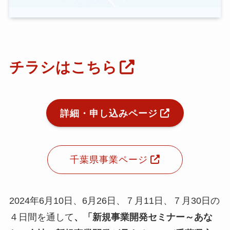
小
ア
チラシはこちら
ア
ア
メ
詳細・申し込みページ
挨
メ
お
千葉県事業ページ
N
E
2024年6月10日、6月26日、７月11日、７月30日の
４日間を通して
、「新規事業開発セミナー～あな
関