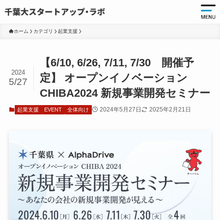
ホーム
カテゴリ
起業支援
起
【6/10, 6/26, 7/11, 7/30 開催予
起
2024
定】 オープンイノベーション
5/27
千
CHIBA2024 新規事業開発セミナー
起
2024年5月27日
2025年2月21日
起業支援
EVENT
全体向け
起
ア
ア
大