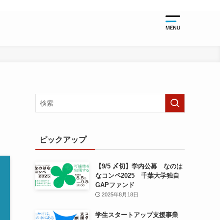
起業支援
起業支援TO
千葉大学関
起業支援NE
起業支援EV
ピックアップ
【9/5 〆切】学内公募 なのは
なコンペ2025 千葉大学独自
GAPファンド
2025年8月18日
学生スタートアップ支援事業