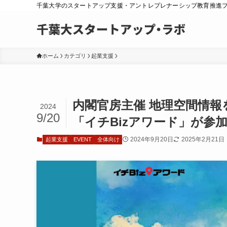
千葉大学のスタートアップ支援・アントレプレナーシップ教育推進
ホーム
カテゴリ
起業支援
内閣官房主催 地理空間情
2024
9/20
「イチBizアワード」が参
2024年9月20日
2025年2月21日
起業支援
EVENT
全体向け