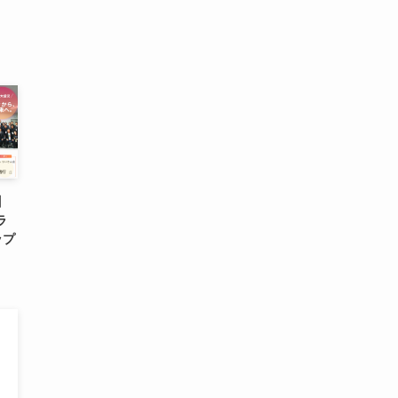
】
ラ
ップ