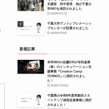
支援室 田中室長 他が千葉大
学IMOを来訪されました
ま
2023年4月7日
千葉大学アントレプレナーシッ
プセンターが設置されました
情
2025年4月9日
新
新着記事
本学IMOの佐藤EIRが寺田倉庫
（株）のインキュベーション支
援事業『Creation Camp
TENNOZ』に採択されまし
た！
2026年7月31日
千葉県の令和8年度⾰新的スタ
ートアップ成⻑促進事業に採択
されました！