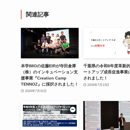
関連記事
本学IMOの佐藤EIRが寺田倉庫
千葉県の令和8年度⾰新
（株）のインキュベーション支
ートアップ成⻑促進事業
援事業『Creation Camp
されました！
TENNOZ』に採択されました！
2026年7月13日
2026年7月31日