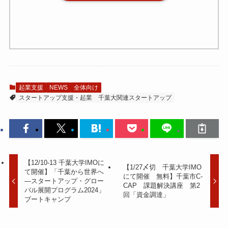
起業支援
NEWS
全体向け
スタートアップ支援・起業
千葉大関連スタートアップ
【12/10-13 千葉大学IMOに
【1/27〆切 千葉大学IMO
て開催】「千葉から世界へ
にて開催 無料】千葉市C-
―スタートアップ・グロー
CAP 課題解決講座 第2
バル展開プログラム2024」
回「資金調達」
ブートキャンプ