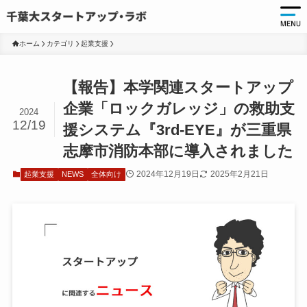
ホーム
カテゴリ
起業支援
起
【報告】本学関連スタートアップ
起
企業「ロックガレッジ」の救助支
2024
12/19
千
援システム『3rd-EYE』が三重県
起
志摩市消防本部に導入されました
起
2024年12月19日
2025年2月21日
起業支援
NEWS
全体向け
ア
ア
大