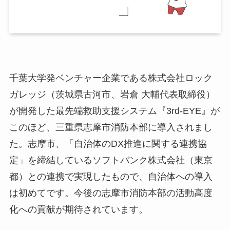
小
ア
ア
千葉大学発ベンチャー企業である株式会社ロック
ア
ガレッジ（茨城県古河市、岩倉 大輔代表取締役）
メ
が開発した最先端救助支援システム『3rd-EYE』が
このほど、三重県志摩市消防本部に導入されまし
挨
メ
た。志摩市、「自治体のDX推進に関する連携協
お
定」を締結しているソフトバンク株式会社（東京
N
都）との連携で実現したもので、自治体への導入
E
は初めてです。今後の志摩市消防本部の活動高度
化への貢献が期待されています。
関