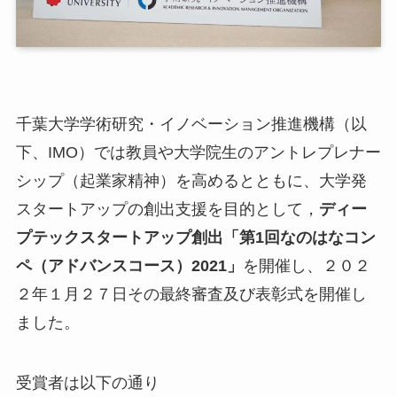
小
ア
千葉大学学術研究・イノベーション推進機構（以
ア
ア
下、IMO）では教員や大学院生のアントレプレナー
メ
シップ（起業家精神）を高めるとともに、大学発
スタートアップの創出支援を目的として，
ディー
挨
プテックスタートアップ創出「第1回なのはなコン
メ
ペ（アドバンスコース）2021」
を開催し、２０２
お
N
２年１月２７日その最終審査及び表彰式を開催し
E
ました。
受賞者は以下の通り
関