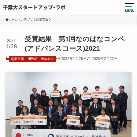
ホーム
カテゴリ
起業支援
起
受賞結果 第1回なのはなコンペ
2022
起
1/28
(アドバンスコース)2021
千
2022年1月28日
2025年2月22日
起業支援
NEWS
全体向け
起
起
ア
ア
大