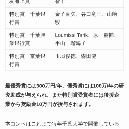
友海上賞
智子
特別賞 千葉銀
金子直矢、谷口竜王、山﨑
行賞
駿
特別賞 千葉興
Loumissi Tarik、原 慶輔、
業銀行賞
平山 瑠海子
特別賞 京葉銀
玉城俊徳、森田健
行賞
最優秀賞には300万円/年、優秀賞には100万/年の研
究助成が与えられ、また特別賞受賞者には後援企
業から奨励金10万円が授与されます。
本コンペはこれまで毎年千葉大学で開催している