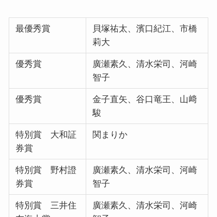
千
最優秀賞
貝塚祐太、濱口紀江、市橋
莉大
優秀賞
廣瀬素久、清水栄司、河崎
智子
優秀賞
金子直矢、谷口竜王、山﨑
駿
特別賞 大和証
関まりか
券賞
特別賞 野村證
廣瀬素久、清水栄司、河崎
券賞
智子
特別賞 三井住
廣瀬素久、清水栄司、河崎