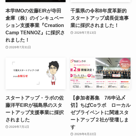
本学IMOの佐藤EIRが寺田
千葉県の令和8年度⾰新的
倉庫（株）のインキュベー
スタートアップ成⻑促進事
ション支援事業『Creation
業に採択されました！
Camp TENNOZ』に採択さ
2026年7月13日
れました！
2026年7月31日
スタートアップ・ラボの佐
【参加者募集 7/6申込〆
藤洋平EIRが福島県のスタ
切】ちばCoラボ ローカル
ートアップ支援事業に採択
ゼブライベントに関連スタ
されました
ートアップ２社が登壇しま
す
2026年7月1日
2026年6月22日