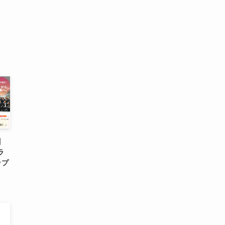
】
ラ
ップ