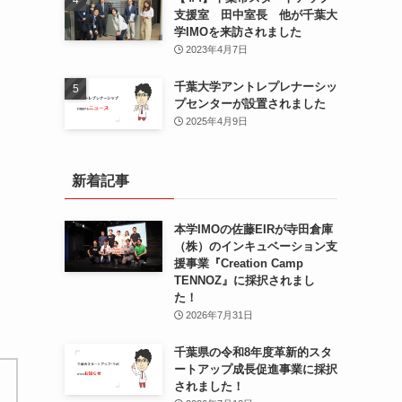
支援室 田中室長 他が千葉大
学IMOを来訪されました
2023年4月7日
千葉大学アントレプレナーシッ
プセンターが設置されました
2025年4月9日
新着記事
本学IMOの佐藤EIRが寺田倉庫
（株）のインキュベーション支
援事業『Creation Camp
TENNOZ』に採択されまし
た！
2026年7月31日
千葉県の令和8年度⾰新的スタ
ートアップ成⻑促進事業に採択
されました！