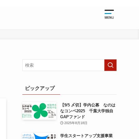
起業支援
起業支援TO
千葉大学関
日
起業支援NE
起業支援EV
ピックアップ
【9/5 〆切】学内公募 なのは
なコンペ2025 千葉大学独自
GAPファンド
2025年8月18日
学生スタートアップ支援事業