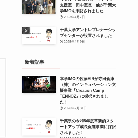
支援室 田中室長 他が千葉大
学IMOを来訪されました
2023年4月7日
千葉大学アントレプレナーシッ
プセンターが設置されました
2025年4月9日
新着記事
本学IMOの佐藤EIRが寺田倉庫
（株）のインキュベーション支
援事業『Creation Camp
TENNOZ』に採択されまし
た！
2026年7月31日
千葉県の令和8年度⾰新的スタ
ートアップ成⻑促進事業に採択
されました！