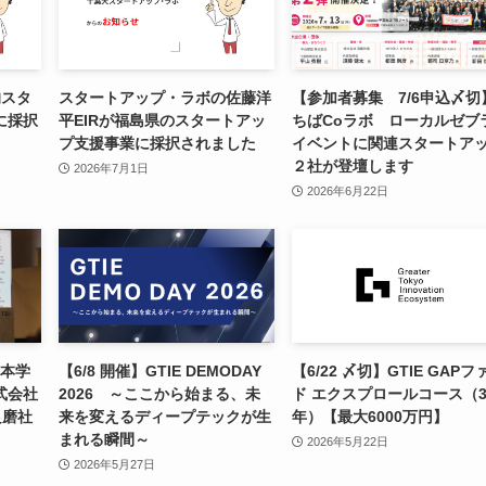
的スタ
スタートアップ・ラボの佐藤洋
【参加者募集 7/6申込〆切
に採択
平EIRが福島県のスタートアッ
ちばCoラボ ローカルゼブ
プ支援事業に採択されました
イベントに関連スタートア
２社が登壇します
2026年7月1日
2026年6月22日
6 本学
【6/8 開催】GTIE DEMODAY
【6/22 〆切】GTIE GAPフ
式会社
2026 ～ここから始まる、未
ド エクスプロールコース（
良磨社
来を変えるディープテックが生
年）【最大6000万円】
まれる瞬間～
2026年5月22日
2026年5月27日