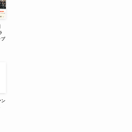
】
ラ
ップ
ァン
3