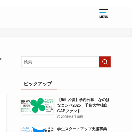
起業支援
起業支援TO
千葉大学関
イ
起業支援NE
起業支援EV
ピックアップ
【9/5 〆切】学内公募 なのは
なコンペ2025 千葉大学独自
GAPファンド
2025年8月18日
学生スタートアップ支援事業