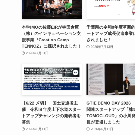
本学IMOの佐藤EIRが寺田倉庫
千葉県の令和8年度⾰新
（株）のインキュベーション支
ートアップ成⻑促進事業
援事業『Creation Camp
されました！
TENNOZ』に採択されました！
2026年7月13日
2026年7月31日
【6/22 〆切】 国土交通省主
GTIE DEMO DAY 202
催 令和８年度上下水道スター
関連スタートアップ「株
トアップチャレンジの発表者を
TOMOCLOUD」の小川
募集
長が登壇しました
2026年6月11日
2026年6月11日