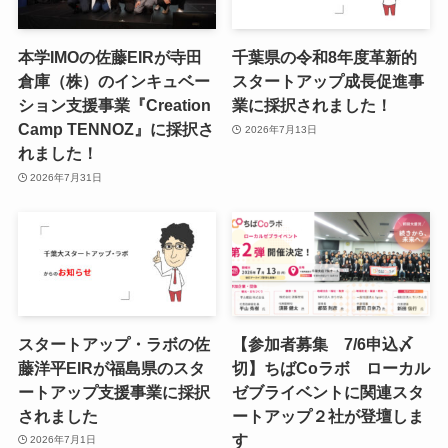
本学IMOの佐藤EIRが寺田
千葉県の令和8年度⾰新的
倉庫（株）のインキュベー
スタートアップ成⻑促進事
ション支援事業『Creation
業に採択されました！
Camp TENNOZ』に採択さ
2026年7月13日
れました！
2026年7月31日
スタートアップ・ラボの佐
【参加者募集 7/6申込〆
藤洋平EIRが福島県のスタ
切】ちばCoラボ ローカル
ートアップ支援事業に採択
ゼブライベントに関連スタ
されました
ートアップ２社が登壇しま
す
2026年7月1日