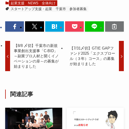
起業支援
NEWS
全体向け
スタートアップ支援・起業
千葉市
参加者募集
【8/8 〆切】千葉市の新規
【7/31〆切】GTIE GAPフ
事業創出支援事「C-BID」
ァンド2025「エクスプロー
～副業プロ人材と開くイノ
ル（３年）コース」の募集
ベーションの扉～の募集が
が始まりました
始まりました
関連記事