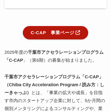
小
ア
C-CAP 事業ページ
ア
ア
メ
2025年度の
千葉市アクセラレーションプログラム
「C-CAP
」（第6期）の募集が始まりました。
挨
メ
お
千葉市アクセラレーションプログラム「C-CAP」
N
（Chiba City Acceleration Program / 読み方：し
E
ーきゃっぷ）
とは、「事業の拡大や成長」を目指
す市内のスタートアップ企業に対して、5か月間の
関
個別メンタリングによるコンサルティングや、業