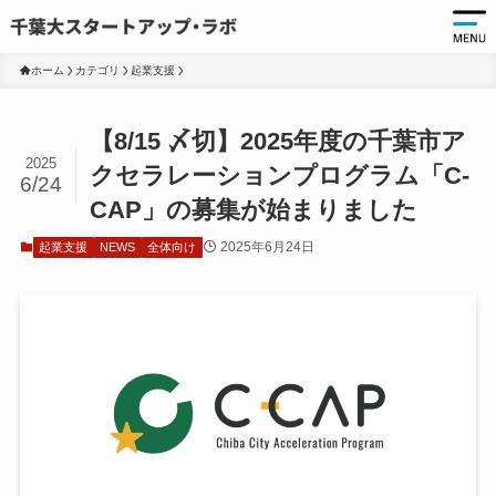
ホーム
カテゴリ
起業支援
起
【8/15 〆切】2025年度の千葉市ア
起
2025
クセラレーションプログラム「C-
6/24
千
CAP」の募集が始まりました
起
2025年6月24日
起業支援
NEWS
全体向け
起
ア
ア
大