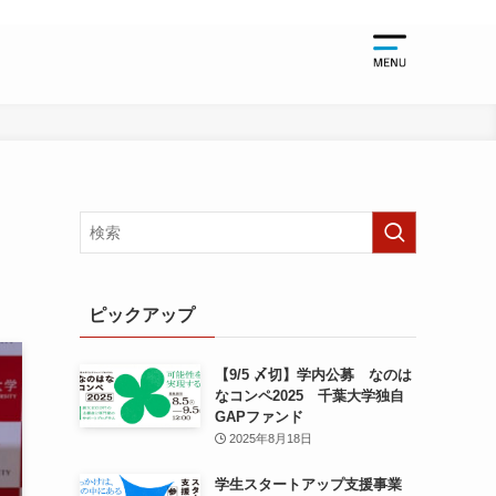
起業支援
起業支援TO
千葉大学関
起業支援NE
起業支援EV
ピックアップ
【9/5 〆切】学内公募 なのは
なコンペ2025 千葉大学独自
GAPファンド
2025年8月18日
学生スタートアップ支援事業