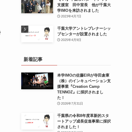
支援室 田中室長 他が千葉大
学IMOを来訪されました
2023年4月7日
千葉大学アントレプレナーシッ
勢
プセンターが設置されました
2025年4月9日
新着記事
本学IMOの佐藤EIRが寺田倉庫
（株）のインキュベーション支
援事業『Creation Camp
TENNOZ』に採択されまし
た！
2026年7月31日
千葉県の令和8年度⾰新的スタ
ートアップ成⻑促進事業に採択
されました！