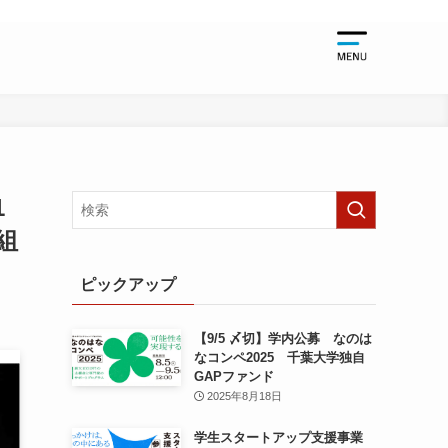
起業支援
起業支援TO
千葉大学関
1
起業支援NE
組
起業支援EV
ピックアップ
【9/5 〆切】学内公募 なのは
なコンペ2025 千葉大学独自
GAPファンド
2025年8月18日
学生スタートアップ支援事業