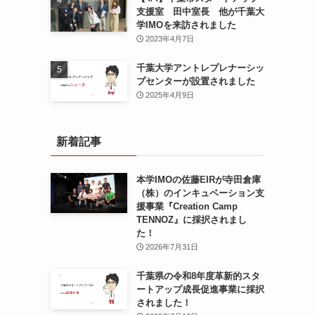
支援室 田中室長 他が千葉大
学IMOを来訪されました
2023年4月7日
千葉大学アントレプレナーシッ
プセンターが設置されました
2025年4月9日
新着記事
本学IMOの佐藤EIRが寺田倉庫
（株）のインキュベーション支
援事業『Creation Camp
TENNOZ』に採択されまし
た！
2026年7月31日
千葉県の令和8年度⾰新的スタ
ートアップ成⻑促進事業に採択
されました！