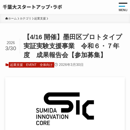
ホーム
カテゴリ
起業支援
起
【4/16 開催】墨田区プロトタイプ
起
2026
実証実験支援事業 令和６・７年
3/30
千
度 成果報告会【参加募集】
起
2026年3月30日
起業支援
EVENT
全体向け
起
ア
ア
大