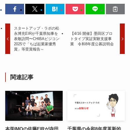
スタートアップ・ラボの松
永博充EIRが千葉県知事を
【4/16 開催】墨田区プロ
表敬訪問〜CHIBAビジコン
トタイプ実証実験支援事
2025で「ちば起業家優秀
業 令和8年度公募説明会
賞」等受賞報告～
関連記事
本学IMOの佐藤EIRが寺田
千葉県の令和8年度⾰新的