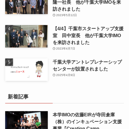
隆一社長 他が千葉大学IMOを来
訪されました
2023年5月12日
【4/4】千葉市スタートアップ支援
室 田中室長 他が千葉大学IMO
を来訪されました
2023年4月7日
千葉大学アントレプレナーシップ
センターが設置されました
2025年4月9日
新着記事
本学IMOの佐藤EIRが寺田倉庫
（株）のインキュベーション支援
事業『Creation Camp