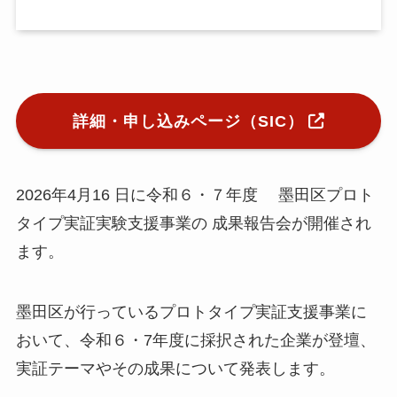
小
ア
詳細・申し込みページ（SIC）
ア
ア
メ
2026年4月16 日に令和６・７年度 墨田区プロト
タイプ実証実験支援事業の 成果報告会が開催され
挨
メ
ます。
お
N
墨田区が行っているプロトタイプ実証支援事業に
E
おいて、令和６・7年度に採択された企業が登壇、
実証テーマやその成果について発表します。
関