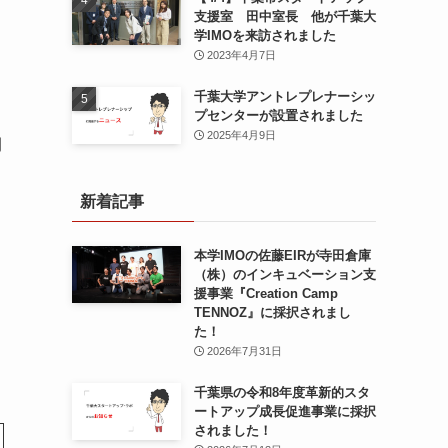
支援室 田中室長 他が千葉大
学IMOを来訪されました
2023年4月7日
千葉大学アントレプレナーシッ
プセンターが設置されました
2025年4月9日
開
新着記事
本学IMOの佐藤EIRが寺田倉庫
（株）のインキュベーション支
援事業『Creation Camp
TENNOZ』に採択されまし
た！
2026年7月31日
千葉県の令和8年度⾰新的スタ
ートアップ成⻑促進事業に採択
されました！