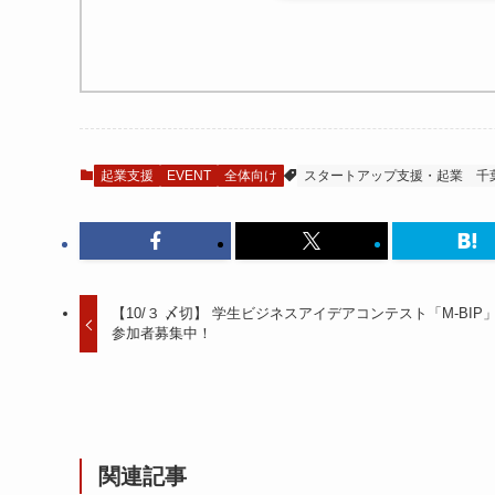
起業支援
EVENT
全体向け
スタートアップ支援・起業
千
【10/３ 〆切】 学生ビジネスアイデアコンテスト「M-BIP
参加者募集中！
関連記事