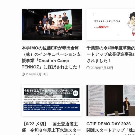
本学IMOの佐藤EIRが寺田倉庫
千葉県の令和8年度⾰新
（株）のインキュベーション支
ートアップ成⻑促進事業
援事業『Creation Camp
されました！
TENNOZ』に採択されました！
2026年7月13日
2026年7月31日
【6/22 〆切】 国土交通省主
GTIE DEMO DAY 202
催 令和８年度上下水道スター
関連スタートアップ「株