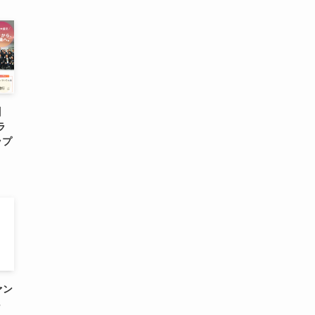
】
ラ
ップ
ァン
3