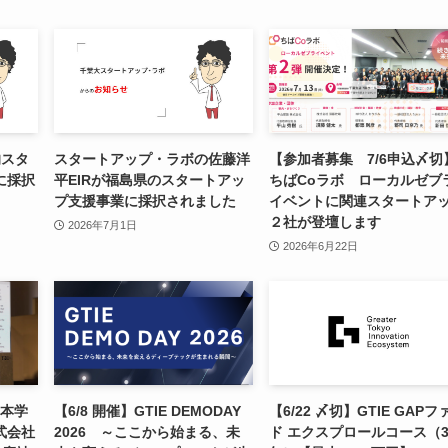
的スタ
スタートアップ・ラボの佐藤洋
【参加者募集 7/6申込〆切
に採択
平EIRが福島県のスタートアッ
ちばCoラボ ローカルゼブ
プ支援事業に採択されました
イベントに関連スタートア
２社が登壇します
2026年7月1日
2026年6月22日
6 本学
【6/8 開催】GTIE DEMODAY
【6/22 〆切】GTIE GAPフ
式会社
2026 ～ここから始まる、未
ド エクスプロールコース（