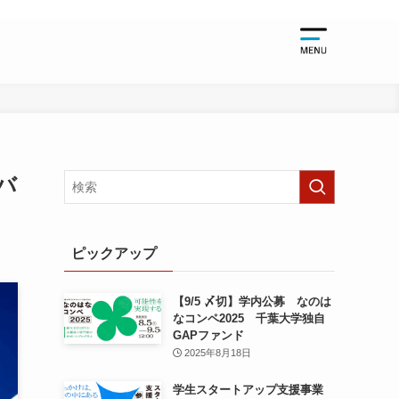
起業支援
起業支援TO
千葉大学関
バ
起業支援NE
起業支援EV
ピックアップ
【9/5 〆切】学内公募 なのは
なコンペ2025 千葉大学独自
GAPファンド
2025年8月18日
学生スタートアップ支援事業