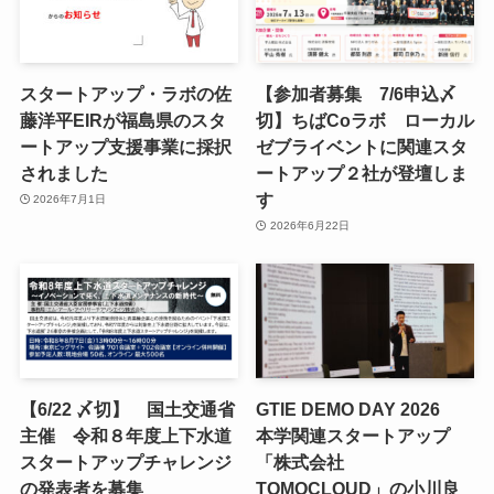
スタートアップ・ラボの佐
【参加者募集 7/6申込〆
藤洋平EIRが福島県のスタ
切】ちばCoラボ ローカル
ートアップ支援事業に採択
ゼブライベントに関連スタ
されました
ートアップ２社が登壇しま
す
2026年7月1日
2026年6月22日
【6/22 〆切】 国土交通省
GTIE DEMO DAY 2026
主催 令和８年度上下水道
本学関連スタートアップ
スタートアップチャレンジ
「株式会社
の発表者を募集
TOMOCLOUD」の小川良