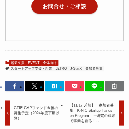
お問合せ・ご相談
起業支援
EVENT
全体向け
スタートアップ支援・起業
JETRO
J-StarX
参加者募集
【11/17 〆切】 参加者募
GTIE GAPファンド今後の
集 K-NIC Startup Hands
募集予定（2024年度下期以
on Program ～研究の成果
降）
で事業を創る！～