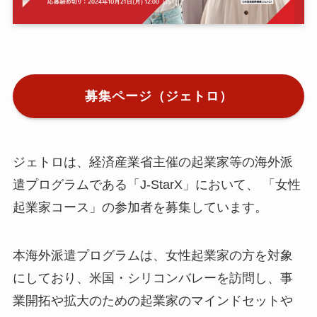
小
ア
募集ページ（ジェトロ）
ア
ア
メ
ジェトロは、経済産業省主催の起業家等の海外派
挨
遣プログラムである「J-StarX」において、 「女性
メ
起業家コース」の参加者を募集しています。
お
N
E
本海外派遣プログラムは、女性起業家の方を対象
にしており、米国・シリコンバレーを訪問し、事
業開拓や拡大のための起業家のマインドセットや
関