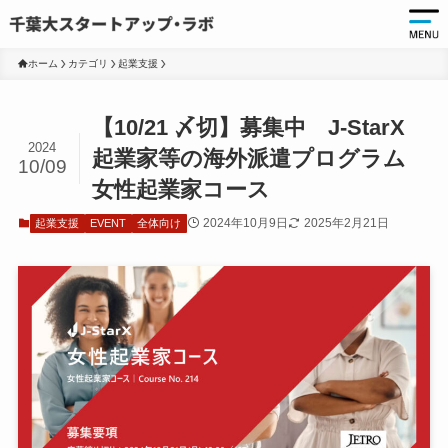
ホーム
カテゴリ
起業支援
起
【10/21 〆切】募集中 J-StarX
起
2024
起業家等の海外派遣プログラム
10/09
千
女性起業家コース
起
2024年10月9日
2025年2月21日
起業支援
EVENT
全体向け
起
ア
ア
大