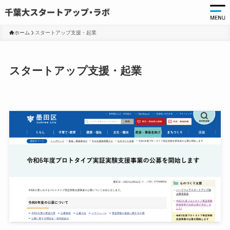
ホーム
スタートアップ支援・起業
起
スタートアップ支援・起業
起
千
起
起
ア
ア
大