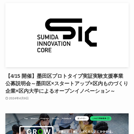
千
【4/15 開催】墨田区プロトタイプ実証実験支援事業
公募説明会～墨田区×スタートアップ×区内ものづくり
企業×区内大学によるオープンイノベーション～
2024年4月9日