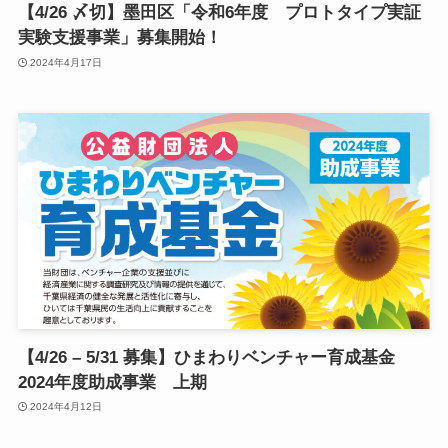
【4/26 〆切】墨田区「令和6年度 プロトタイプ実証
小
実験支援事業」募集開始！
2024年4月17日
ア
ア
ア
メ
挨
メ
お
N
E
【4/26 – 5/31 募集】ひまわりベンチャー育成基金
2024年度助成事業 上期
2024年4月12日
関