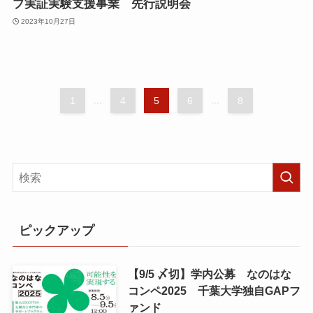
プ実証実験支援事業 先行説明会
2023年10月27日
1
...
4
5
6
...
8
ピックアップ
【9/5 〆切】学内公募 なのはな
コンペ2025 千葉大学独自GAPフ
ァンド